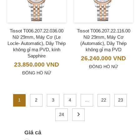
Tissot T006.207.22.036.00
Tissot T006.207.22.116.00
Nữ 29mm, Máy Cơ (Le
Nữ 29mm, Máy Cơ
Locle- Automatic), Dây Thép
(Automatic), Dây Thép
không gỉ mạ PVD, kính
không gỉ mạ PVD
Sapphire
26.240.000
VND
23.850.000
VND
ĐỒNG HỒ NỮ
ĐỒNG HỒ NỮ
1
2
3
4
…
22
23
24
Giá cả