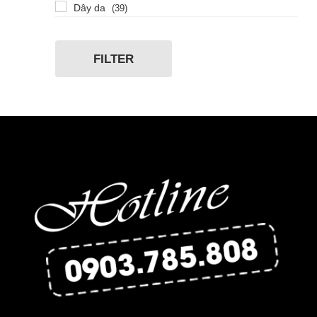
Dây da
(39)
29 x31mm
Dây thép không gỉ
(9)
34 x 5.9mm
Dây vải dù
(2)
FILTER
34mm
Lưới thép không gỉ
(1)
38mm
Lưới thép không gỉ, mạ PVD
(1)
39.3mm
Thép không gỉ
(23)
39mm
Thép không gỉ 316L
(7)
40mm
Thép không gỉ mạ PVD
(18)
42mm
Thép không gỉ mạ PVD đen
(1)
44MM
Thép không gỉ mạ PVD vàng hồng
(3)
Titan
(1)
Titanium
(1)