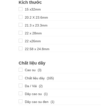
Kích thước
15 x32mm
20.2 X 23.6mm
21.3 x 23.3mm
22 x 28mm
22 x26mm
22.58 x 24.8mm
23x31.6mm
Chất liệu dây
24 x 27.5mm
Cao su
(3)
24 x 28mm
Chất liệu dây
(165)
24.4 x 27.2mm
Da / Vải
(2)
24.6x28mm
Dây cao su
(1)
25.7 x 41.8mm
Dây cao su đen
(1)
28 x 31.4mm