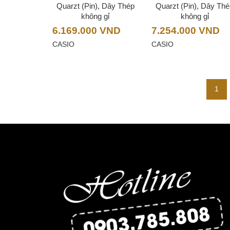
Quarzt (Pin), Dây Thép
Quarzt (Pin), Dây Th
không gỉ
không gỉ
6.169.000
VND
7.254.000
VND
CASIO
CASIO
1