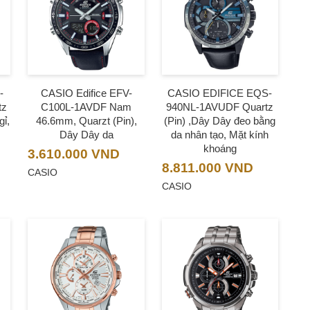
-
CASIO Edifice EFV-
CASIO EDIFICE EQS-
tz
C100L-1AVDF Nam
940NL-1AVUDF Quartz
gỉ,
46.6mm, Quarzt (Pin),
(Pin) ,Dây Dây đeo bằng
Dây Dây da
da nhân tạo, Mặt kính
khoáng
3.610.000
VND
8.811.000
VND
CASIO
CASIO