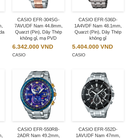
CASIO EFR-304SG-
CASIO EFR-536D-
m,
7AVUDF Nam 44.8mm,
1A4VDF Nam 48.1mm,
 da
Quarzt (Pin), Dây Thép
Quarzt (Pin), Dây Thép
không gỉ, mạ PVD
không gỉ
6.342.000
VND
5.404.000
VND
CASIO
CASIO
CASIO EFR-550RB-
CASIO EFR-552D-
m,
2ADR Nam 49.2mm,
1AVUDF Nam 47mm,