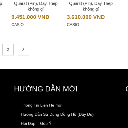
ép
Quarzt (Pin), Dây Thép
Quarzt (Pin), Dây Thép
không gỉ
không gỉ
9.451.000
VND
3.610.000
VND
CASIO
CASIO
2
HƯỚNG DẪN MỚI
Thông Tin Liên Hệ mới
Hướng Dẫn Sử Dụng Đồng Hồ (Đầy Đủ)
Hỏi Đáp – Góp Ý