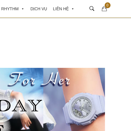
0
 RHYTHM
DỊCH VỤ
LIÊN HỆ