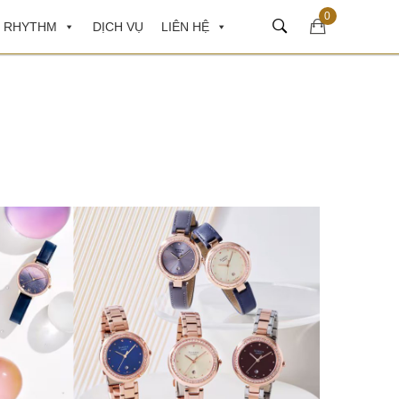
0
 RHYTHM
DỊCH VỤ
LIÊN HỆ