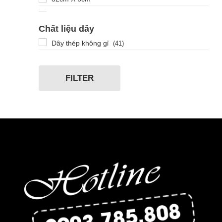
36
Chất liệu dây
40
Dây thép không gỉ
(41)
40mm X 6mm
42
FILTER