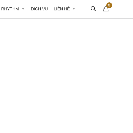
0
 RHYTHM
DỊCH VỤ
LIÊN HỆ