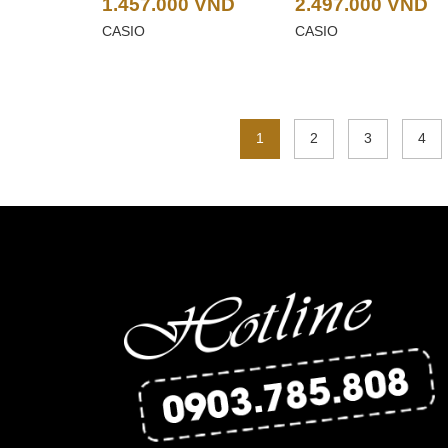
1.457.000
VND
2.497.000
VND
CASIO
CASIO
1
2
3
4