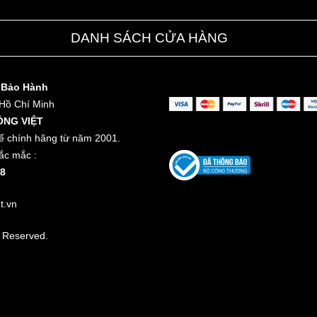
DANH SÁCH CỬA HÀNG
 Bảo Hành
 Hồ Chí Minh
ỒNG VIỆT
ế chính hãng từ năm 2001.
ắc mắc :
8
t.vn
t Reserved.