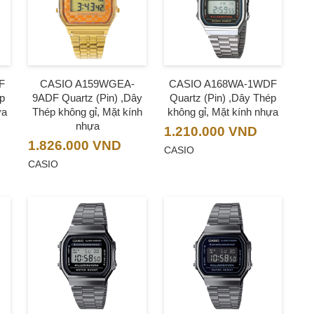
F
CASIO A159WGEA-
CASIO A168WA-1WDF
ép
9ADF Quartz (Pin) ,Dây
Quartz (Pin) ,Dây Thép
ựa
Thép không gỉ, Mặt kính
không gỉ, Mặt kính nhựa
nhựa
1.210.000
VND
1.826.000
VND
CASIO
CASIO