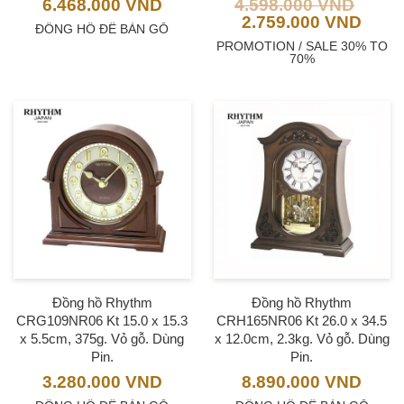
6.468.000
VND
4.598.000
VND
2.759.000
VND
ĐỒNG HỒ ĐỂ BÀN GỖ
PROMOTION / SALE 30% TO
70%
Đồng hồ Rhythm
Đồng hồ Rhythm
CRG109NR06 Kt 15.0 x 15.3
CRH165NR06 Kt 26.0 x 34.5
x 5.5cm, 375g. Vỏ gỗ. Dùng
x 12.0cm, 2.3kg. Vỏ gỗ. Dùng
Pin.
Pin.
3.280.000
VND
8.890.000
VND