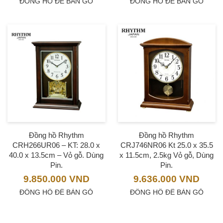
ĐỒNG HỒ ĐỂ BÀN GỖ
ĐỒNG HỒ ĐỂ BÀN GỖ
Đồng hồ Rhythm
Đồng hồ Rhythm
CRH266UR06 – KT: 28.0 x
CRJ746NR06 Kt 25.0 x 35.5
40.0 x 13.5cm – Vỏ gỗ. Dùng
x 11.5cm, 2.5kg Vỏ gỗ, Dùng
Pin.
Pin.
9.850.000
VND
9.636.000
VND
ĐỒNG HỒ ĐỂ BÀN GỖ
ĐỒNG HỒ ĐỂ BÀN GỖ