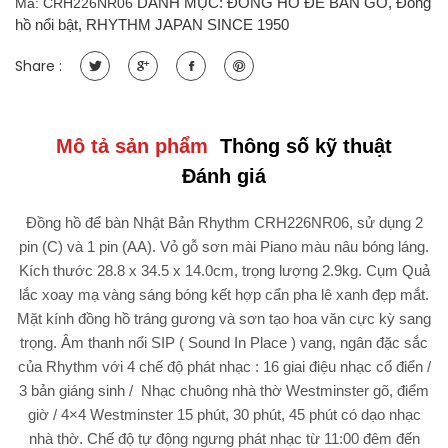
DANH MỤC:
ĐỒNG HỒ ĐỂ BÀN GỖ
,
Đồng
Mã:
CRH226NR06
Kt
hồ nổi bật
,
RHYTHM JAPAN SINCE 1950
28.8
x
Share :
34.5
x
14.0cm,
2.9kg
Mô tả sản phẩm
Thông số kỹ thuật
Vỏ
Đánh giá
gỗ
sơn
Đồng hồ để bàn Nhật Bản Rhythm CRH226NR06, sử dụng 2
mài.
pin (C) và 1 pin (AA). Vỏ gỗ sơn mài Piano màu nâu bóng láng.
Dùng
Pin.
Kích thước 28.8 x 34.5 x 14.0cm, trọng lượng 2.9kg. Cụm Quả
quantity
lắc xoay mạ vàng sáng bóng kết hợp cẩn pha lê xanh đẹp mắt.
Mặt kính đồng hồ tráng gương và sơn tạo hoa văn cực kỳ sang
trọng. Âm thanh nổi SIP ( Sound In Place ) vang, ngân đặc sắc
của Rhythm với 4 chế độ phát nhạc : 16 giai điệu nhạc cổ điển /
3 bản giáng sinh / Nhạc chuông nhà thờ Westminster gõ, điểm
giờ / 4×4 Westminster 15 phút, 30 phút, 45 phút có dạo nhạc
nhà thờ. Chế độ tự động ngưng phát nhạc từ 11:00 đêm đến