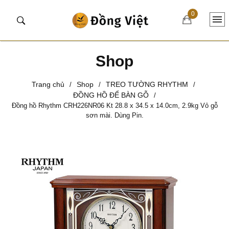
0
Shop
Trang chủ
Shop
TREO TƯỜNG RHYTHM
/
/
/
ĐỒNG HỒ ĐỂ BÀN GỖ
/
Đồng hồ Rhythm CRH226NR06 Kt 28.8 x 34.5 x 14.0cm, 2.9kg Vỏ gỗ
sơn mài. Dùng Pin.