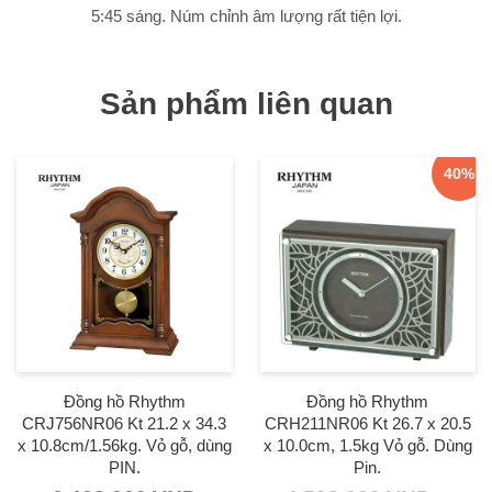
5:45 sáng. Núm chỉnh âm lượng rất tiện lợi.
Sản phẩm liên quan
40%
Đồng hồ Rhythm
Đồng hồ Rhythm
CRJ756NR06 Kt 21.2 x 34.3
CRH211NR06 Kt 26.7 x 20.5
x 10.8cm/1.56kg. Vỏ gỗ, dùng
x 10.0cm, 1.5kg Vỏ gỗ. Dùng
PIN.
Pin.