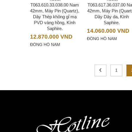
T063.610.33.038.00 Nam
T063.617.36.037.00 N
42mm, Máy Pin (Quartz),
42mm, Máy Pin (Quart
Dây Thép không gỉ mạ
Dây Dây da, Kính
PVD vàng hồng, Kính
Saphire.
Saphire.
14.060.000
VND
12.870.000
VND
ĐỒNG HỒ NAM
ĐỒNG HỒ NAM
1