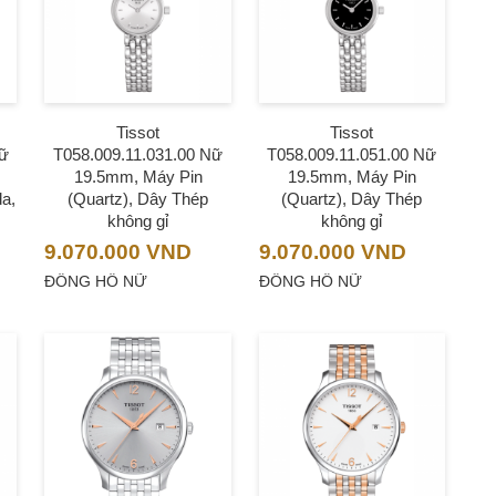
Tissot
Tissot
Nữ
T058.009.11.031.00 Nữ
T058.009.11.051.00 Nữ
19.5mm, Máy Pin
19.5mm, Máy Pin
da,
(Quartz), Dây Thép
(Quartz), Dây Thép
không gỉ
không gỉ
9.070.000
VND
9.070.000
VND
ĐỒNG HỒ NỮ
ĐỒNG HỒ NỮ