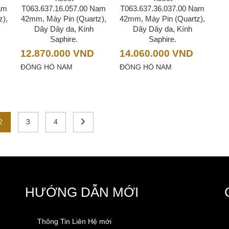
am
T063.637.16.057.00 Nam
T063.637.36.037.00 Nam
z),
42mm, Máy Pin (Quartz),
42mm, Máy Pin (Quartz),
Dây Dây da, Kính
Dây Dây da, Kính
Saphire.
Saphire.
12.870.000
VND
14.060.000
VND
ĐỒNG HỒ NAM
ĐỒNG HỒ NAM
2
3
4
HƯỚNG DẪN MỚI
Thông Tin Liên Hệ mới