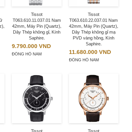
Tissot
Tissot
Nữ
T063.610.11.037.01 Nam
T063.610.22.037.01 Nam
z),
42mm, Máy Pin (Quartz),
42mm, Máy Pin (Quartz),
Dây Thép không gỉ, Kính
Dây Thép không gỉ mạ
Saphire.
PVD vàng hồng, Kính
Saphire.
9.790.000
VND
11.680.000
VND
ĐỒNG HỒ NAM
ĐỒNG HỒ NAM
Tissot
Tissot