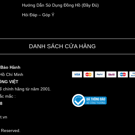
Hướng Dẫn Sử Dụng Đồng Hồ (Đầy Đủ)
Hỏi Đáp – Góp Ý
DANH SÁCH CỬA HÀNG
 Bảo Hành
 Hồ Chí Minh
ỒNG VIỆT
ế chính hãng từ năm 2001.
ắc mắc :
8
t.vn
t Reserved.