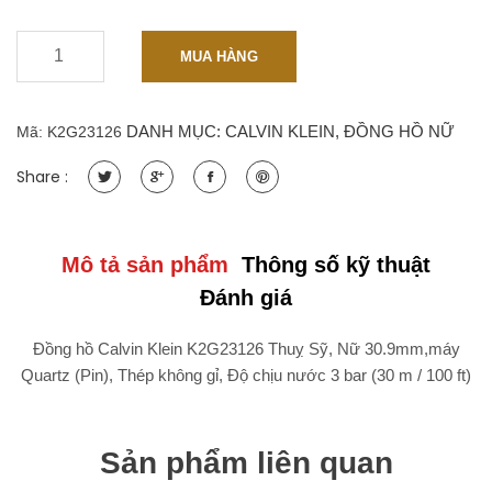
-
+
Đồng
MUA HÀNG
hồ
Calvin
Klein
DANH MỤC:
CALVIN KLEIN
,
ĐỒNG HỒ NỮ
Mã:
K2G23126
K2G23126
Thuỵ
Share :
Sỹ,
Nữ
30.9mm,máy
Quartz
Mô tả sản phẩm
Thông số kỹ thuật
(Pin),
Đánh giá
Thép
không
Đồng hồ Calvin Klein K2G23126 Thuỵ Sỹ, Nữ 30.9mm,máy
gỉ
Quartz (Pin), Thép không gỉ, Độ chịu nước 3 bar (30 m / 100 ft)
quantity
Sản phẩm liên quan