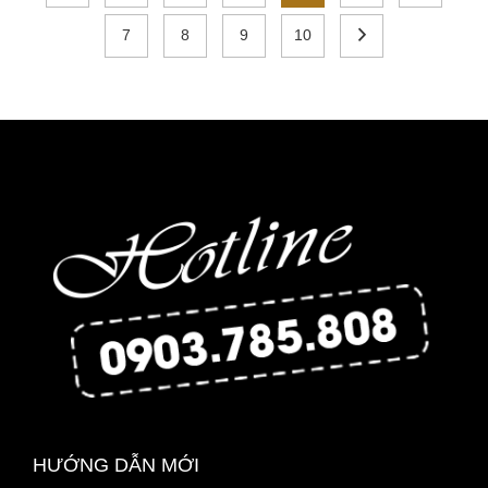
7
8
9
10
HƯỚNG DẪN MỚI