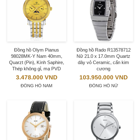
Đồng hồ Olym Pianus
Đồng hồ Rado R13578712
98028MK-Y Nam 40mm,
Nữ 21.0 x 17.0mm Quartz
Quarzt (Pin), Kính Saphire,
dây vỏ Ceramic, cẩn kim
Thép không gỉ, mạ PVD
cương
3.478.000
VND
103.950.000
VND
ĐỒNG HỒ NAM
ĐỒNG HỒ NỮ