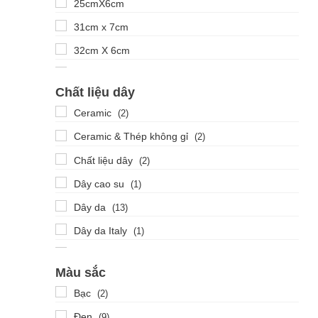
25cmX6cm
31cm x 7cm
32cm X 6cm
40
Chất liệu dây
40cm X 6cm
Ceramic
(2)
40mm X 6mm
Ceramic & Thép không gỉ
(2)
41
Chất liệu dây
(2)
42mm
Dây cao su
(1)
Dây da
(13)
Dây da Italy
(1)
Dây thép không gỉ
(14)
Màu sắc
Leather
(1)
Bạc
(2)
Thép không gỉ mạ PVD
(7)
Đen
(9)