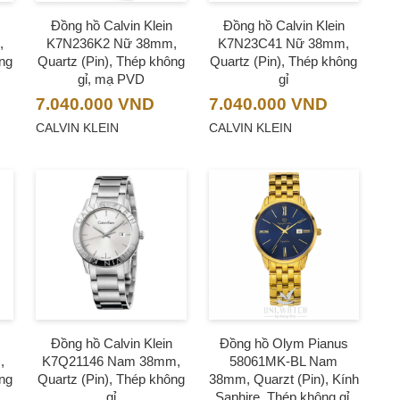
Đồng hồ Calvin Klein
Đồng hồ Calvin Klein
,
K7N236K2 Nữ 38mm,
K7N23C41 Nữ 38mm,
ng
Quartz (Pin), Thép không
Quartz (Pin), Thép không
gỉ, mạ PVD
gỉ
7.040.000
VND
7.040.000
VND
CALVIN KLEIN
CALVIN KLEIN
Đồng hồ Calvin Klein
Đồng hồ Olym Pianus
,
K7Q21146 Nam 38mm,
58061MK-BL Nam
ng
Quartz (Pin), Thép không
38mm, Quarzt (Pin), Kính
gỉ
Saphire, Thép không gỉ,