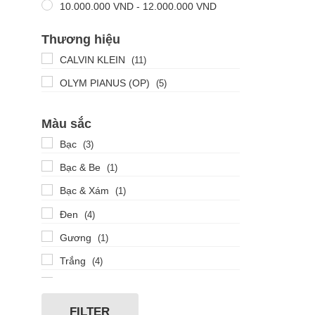
10.000.000
VND
-
12.000.000
VND
Thương hiệu
CALVIN KLEIN
(11)
OLYM PIANUS (OP)
(5)
Màu sắc
Bạc
(3)
Bạc & Be
(1)
Bạc & Xám
(1)
Đen
(4)
Gương
(1)
Trắng
(4)
Vàng
(1)
Xanh
(1)
FILTER