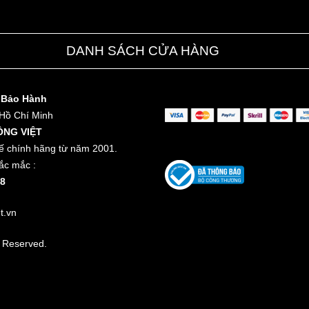
DANH SÁCH CỬA HÀNG
 Bảo Hành
 Hồ Chí Minh
ỒNG VIỆT
ế chính hãng từ năm 2001.
ắc mắc :
8
t.vn
t Reserved.