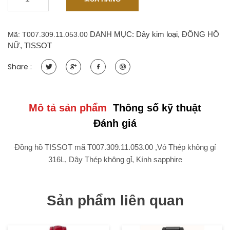
T007.309.11.053.00
-
Nữ
DANH MỤC:
Dây kim loại
,
ĐỒNG HỒ
Mã:
T007.309.11.053.00
Máy
NỮ
,
TISSOT
Quartz
Thép
Share :
không
gỉ
316L
Kính
Mô tả sản phẩm
Thông số kỹ thuật
sapphire
Đánh giá
quantity
Đồng hồ TISSOT mã T007.309.11.053.00 ,Vỏ Thép không gỉ
316L, Dây Thép không gỉ, Kính sapphire
Sản phẩm liên quan