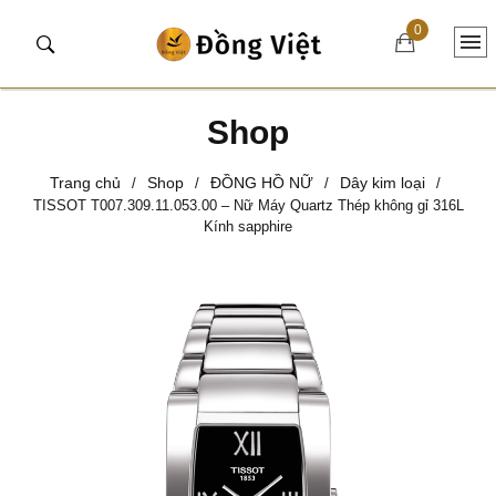
0
Shop
Trang chủ
Shop
ĐỒNG HỒ NỮ
Dây kim loại
/
/
/
/
TISSOT T007.309.11.053.00 – Nữ Máy Quartz Thép không gỉ 316L
Kính sapphire