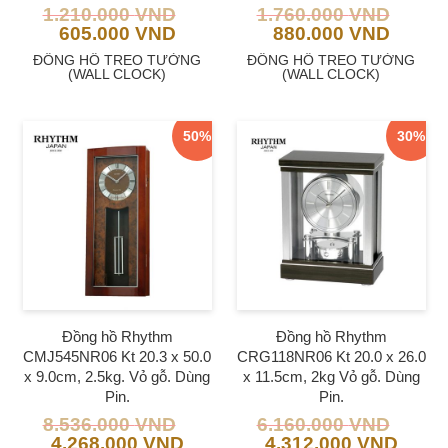
1.210.000
VND
1.760.000
VND
605.000
VND
880.000
VND
ĐỒNG HỒ TREO TƯỜNG
ĐỒNG HỒ TREO TƯỜNG
(WALL CLOCK)
(WALL CLOCK)
50%
30%
Đồng hồ Rhythm
Đồng hồ Rhythm
CMJ545NR06 Kt 20.3 x 50.0
CRG118NR06 Kt 20.0 x 26.0
x 9.0cm, 2.5kg. Vỏ gỗ. Dùng
x 11.5cm, 2kg Vỏ gỗ. Dùng
Pin.
Pin.
8.536.000
VND
6.160.000
VND
4.268.000
VND
4.312.000
VND