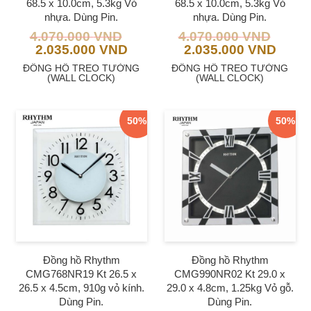
68.5 x 10.0cm, 5.3kg Vỏ
68.5 x 10.0cm, 5.3kg Vỏ
nhựa. Dùng Pin.
nhựa. Dùng Pin.
4.070.000
VND
4.070.000
VND
2.035.000
VND
2.035.000
VND
ĐỒNG HỒ TREO TƯỜNG
ĐỒNG HỒ TREO TƯỜNG
(WALL CLOCK)
(WALL CLOCK)
50%
50%
Đồng hồ Rhythm
Đồng hồ Rhythm
CMG768NR19 Kt 26.5 x
CMG990NR02 Kt 29.0 x
26.5 x 4.5cm, 910g vỏ kính.
29.0 x 4.8cm, 1.25kg Vỏ gỗ.
Dùng Pin.
Dùng Pin.