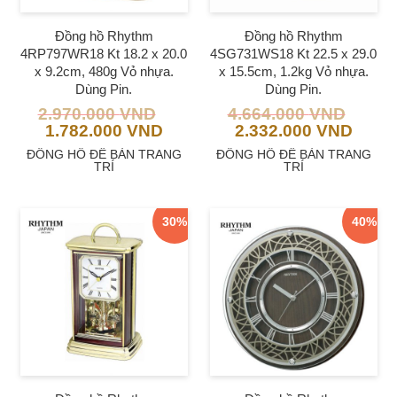
Đồng hồ Rhythm
Đồng hồ Rhythm
4RP797WR18 Kt 18.2 x 20.0
4SG731WS18 Kt 22.5 x 29.0
x 9.2cm, 480g Vỏ nhựa.
x 15.5cm, 1.2kg Vỏ nhựa.
Dùng Pin.
Dùng Pin.
2.970.000
VND
4.664.000
VND
1.782.000
VND
2.332.000
VND
ĐỒNG HỒ ĐỂ BÀN TRANG
ĐỒNG HỒ ĐỂ BÀN TRANG
TRÍ
TRÍ
30%
40%