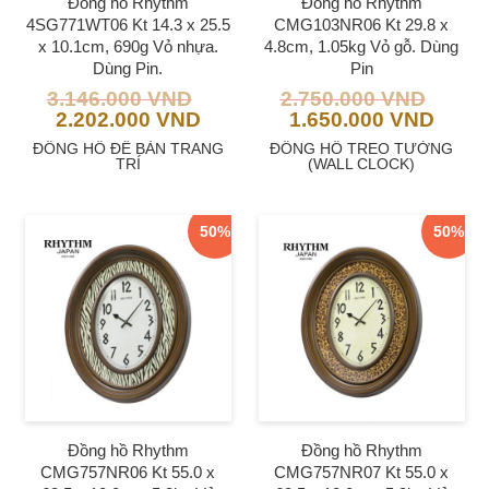
Đồng hồ Rhythm
Đồng hồ Rhythm
4SG771WT06 Kt 14.3 x 25.5
CMG103NR06 Kt 29.8 x
x 10.1cm, 690g Vỏ nhựa.
4.8cm, 1.05kg Vỏ gỗ. Dùng
Dùng Pin.
Pin
3.146.000
VND
2.750.000
VND
2.202.000
VND
1.650.000
VND
ĐỒNG HỒ ĐỂ BÀN TRANG
ĐỒNG HỒ TREO TƯỜNG
TRÍ
(WALL CLOCK)
50%
50%
Đồng hồ Rhythm
Đồng hồ Rhythm
CMG757NR06 Kt 55.0 x
CMG757NR07 Kt 55.0 x