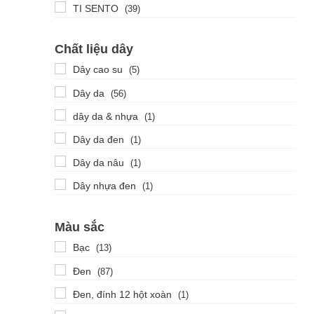
TI SENTO
(39)
Chất liệu dây
Dây cao su
(5)
Dây da
(56)
dây da & nhựa
(1)
Dây da đen
(1)
Dây da nâu
(1)
Dây nhựa đen
(1)
Thép không gỉ
(86)
Màu sắc
Thép không gỉ mạ PVD
(2)
Bạc
(13)
Thép không gỉ mạ vàng hồng
(4)
Đen
(87)
Thép không gỉ, Demi trắng vàng
(3)
Đen, đính 12 hột xoàn
(1)
Thép không gỉ, mạ vàng
(3)