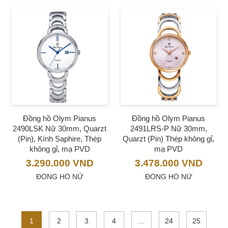
Đồng hồ Olym Pianus
Đồng hồ Olym Pianus
2490LSK Nữ 30mm, Quarzt
2491LRS-P Nữ 30mm,
(Pin), Kính Saphire, Thép
Quarzt (Pin) Thép không gỉ,
không gỉ, mạ PVD
mạ PVD
3.290.000
VND
3.478.000
VND
ĐỒNG HỒ NỮ
ĐỒNG HỒ NỮ
1
2
3
4
…
24
25