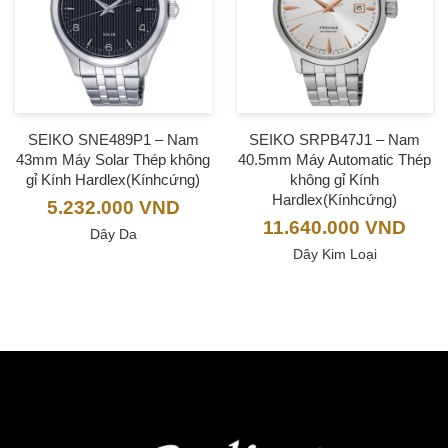
SEIKO SNE489P1 – Nam
SEIKO SRPB47J1 – Nam
43mm Máy Solar Thép không
40.5mm Máy Automatic Thép
gỉ Kính Hardlex(Kínhcứng)
không gỉ Kính
Hardlex(Kínhcứng)
5.232.000
VND
11.640.000
VND
Dây Da
Dây Kim Loại