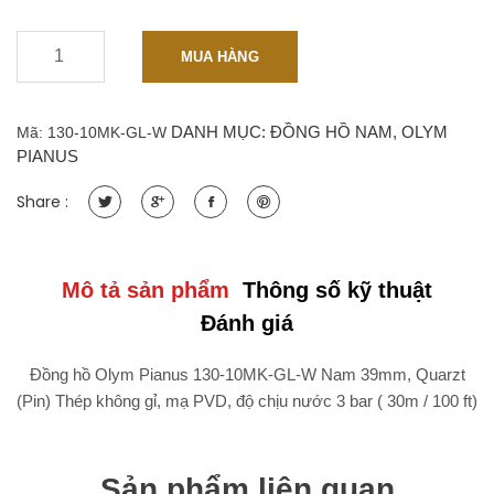
-
+
Đồng
MUA HÀNG
hồ
Olym
Pianus
DANH MỤC:
ĐỒNG HỒ NAM
,
OLYM
Mã:
130-10MK-GL-W
130-
PIANUS
10MK-
GL-
Share :
W
Nam
39mm,
Quarzt
Mô tả sản phẩm
Thông số kỹ thuật
(Pin)
Đánh giá
Thép
không
Đồng hồ Olym Pianus 130-10MK-GL-W Nam 39mm, Quarzt
gỉ,
(Pin) Thép không gỉ, mạ PVD, độ chịu nước 3 bar ( 30m / 100 ft)
mạ
PVD
quantity
Sản phẩm liên quan