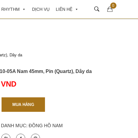
0
 RHYTHM
DỊCH VỤ
LIÊN HỆ
tz), Dây da
0-05A Nam 45mm, Pin (Quartz), Dây da
0
VND
MUA HÀNG
DANH MỤC:
ĐỒNG HỒ NAM