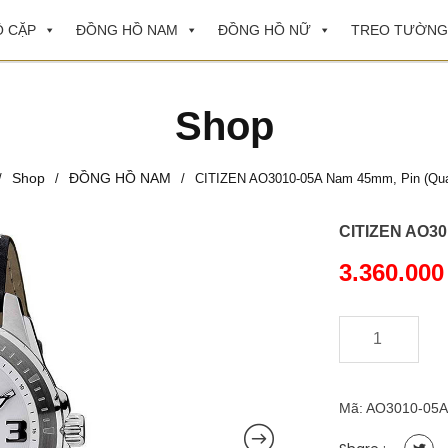
 CẶP
ĐỒNG HỒ NAM
ĐỒNG HỒ NỮ
TREO TƯỜNG
Shop
Shop
ĐỒNG HỒ NAM
/
/
/
CITIZEN AO3010-05A Nam 45mm, Pin (Quar
CITIZEN AO301
3.360.00
-
+
CITIZEN
AO3010-
05A
Nam
Mã:
AO3010-05A
45mm,
Pin