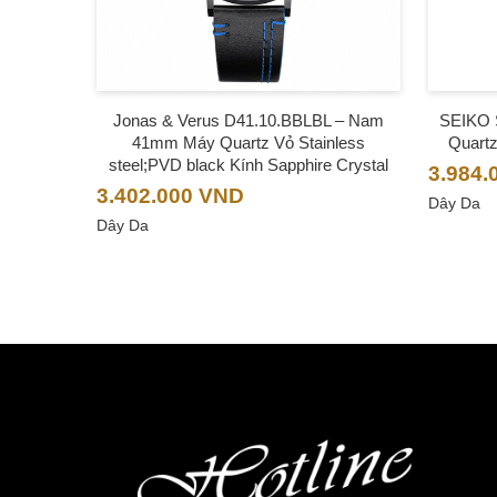
Jonas & Verus D41.10.BBLBL – Nam
SEIKO
41mm Máy Quartz Vỏ Stainless
Quartz
steel;PVD black Kính Sapphire Crystal
3.984.
3.402.000
VND
Dây Da
Dây Da