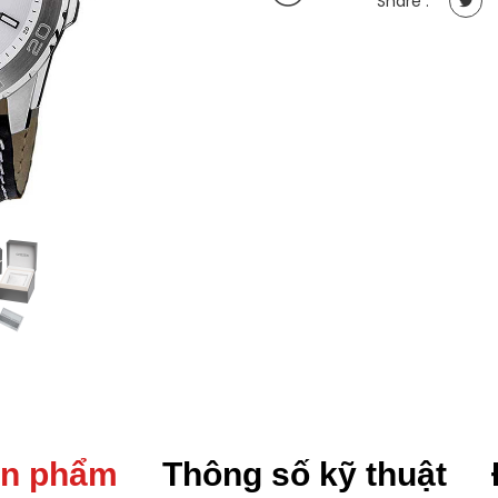
Share :
(Quartz),
Dây
da
quantity
ản phẩm
Thông số kỹ thuật