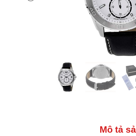
Mô tả s