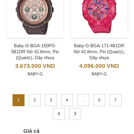
Baby-G BGA-150PG-
Baby-G BGA-171-4B1DR
5B1DR Nữ 42.8mm, Pin
Nữ 42.8mm, Pin (Quartz),
(Quartz), Dây nhựa
Dây nhựa
3.673.000
VND
4.096.000
VND
BABY-G
BABY-G
1
2
3
4
…
6
7
8
Giá cả