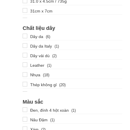
31.0 x 4.5cm / 735g
31cm x 7cm
32.0 x 4.8cm
Chất liệu dây
33.1 x 4.4cm
Dây da
(6)
36.0 x 41.0 x 7.0cm
Dây da Italy
(1)
38.4 x 47.0 x 13.9cm
Dây vải dù
(2)
40.5 x 52.2 x 12.3cm
Leather
(1)
40cm X 6cm
Nhựa
(18)
42.8mm
Thép không gỉ
(20)
42.9mm
Thép không gỉ mạ PVD
(28)
43.2 x 36mm
Màu sắc
43.4mm
Đen, đính 4 hột xoàn
(1)
44 x 36mm
Nâu Đậm
(1)
44.3mm
Xám
(2)