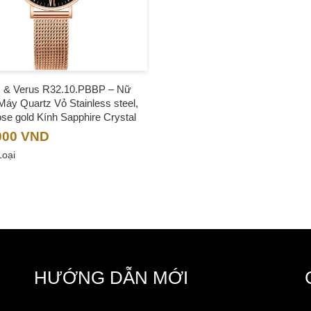
 & Verus R32.10.PBBP – Nữ
y Quartz Vỏ Stainless steel,
se gold Kính Sapphire Crystal
000
VND
Loại
HƯỚNG DẪN MỚI