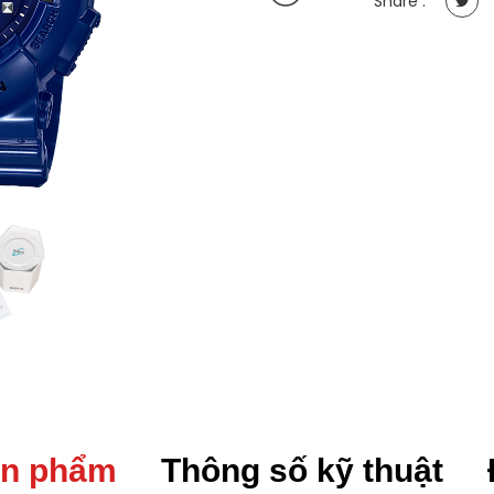
Share :
43.4mm,
Pin
(Quartz),
Dây
nhựa
quantity
ản phẩm
Thông số kỹ thuật