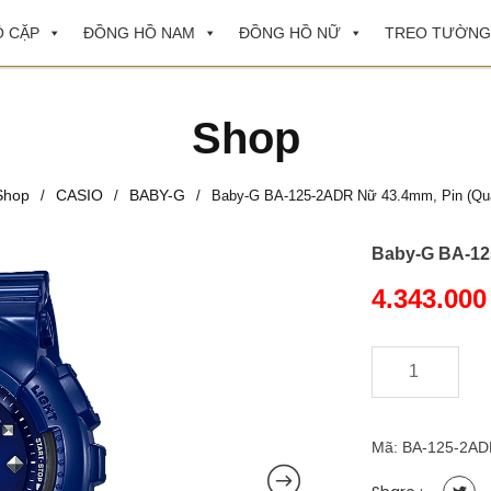
 CẶP
ĐỒNG HỒ NAM
ĐỒNG HỒ NỮ
TREO TƯỜNG
Shop
Shop
CASIO
BABY-G
/
/
/
Baby-G BA-125-2ADR Nữ 43.4mm, Pin (Qua
Baby-G BA-12
4.343.00
-
+
Baby-
G
BA-
125-
Mã:
BA-125-2AD
2ADR
Nữ