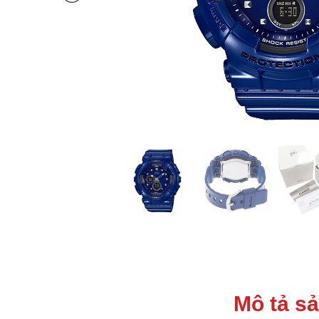
Mô tả s