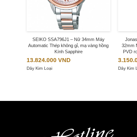
SEIKO SSA796J1 – Nữ 34mm Máy
Jonas
Automatic Thép không gỉ, mạ vàng hồng
32mm Má
Kính Sapphire
PVD ro
13.824.000
VND
3.150.
Dây Kim Loại
Dây Kim 