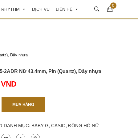
0
 RHYTHM
DỊCH VỤ
LIÊN HỆ
rtz), Dây nhựa
5-2ADR Nữ 43.4mm, Pin (Quartz), Dây nhựa
0
VND
MUA HÀNG
DANH MỤC:
BABY-G
,
CASIO
,
ĐỒNG HỒ NỮ
R