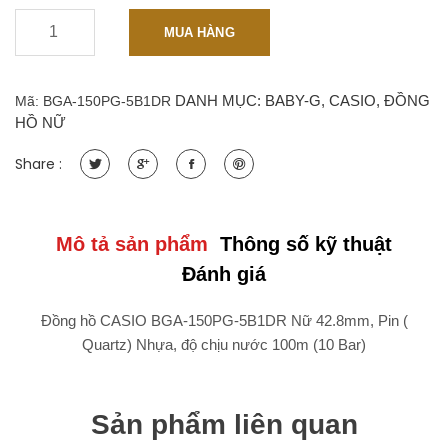
-
+
Baby-
MUA HÀNG
G
BGA-
150PG-
DANH MỤC:
BABY-G
,
CASIO
,
ĐỒNG
Mã:
BGA-150PG-5B1DR
5B1DR
HỒ NỮ
Nữ
42.8mm,
Share :
Pin
(Quartz),
Dây
nhựa
Mô tả sản phẩm
Thông số kỹ thuật
quantity
Đánh giá
Đồng hồ CASIO BGA-150PG-5B1DR Nữ 42.8mm, Pin (
Quartz) Nhựa, độ chịu nước 100m (10 Bar)
Sản phẩm liên quan