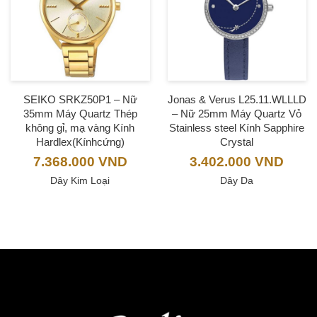
SEIKO SRKZ50P1 – Nữ
Jonas & Verus L25.11.WLLLD
35mm Máy Quartz Thép
– Nữ 25mm Máy Quartz Vỏ
không gỉ, mạ vàng Kính
Stainless steel Kính Sapphire
Hardlex(Kínhcứng)
Crystal
7.368.000
VND
3.402.000
VND
Dây Kim Loại
Dây Da