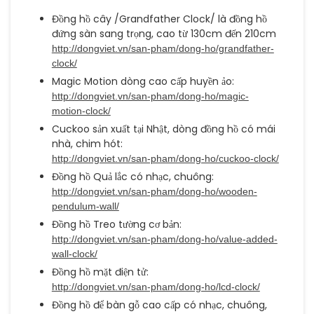
Đồng hồ cây /Grandfather Clock/ là đồng hồ
đứng sàn sang trọng, cao từ 130cm đến 210cm
http://dongviet.vn/san-pham/dong-ho/grandfather-
clock/
Magic Motion dòng cao cấp huyền ảo:
http://dongviet.vn/san-pham/dong-ho/magic-
motion-clock/
Cuckoo sản xuất tại Nhật, dòng đồng hồ có mái
nhà, chim hót:
http://dongviet.vn/san-pham/dong-ho/cuckoo-clock/
Đồng hồ Quả lắc có nhạc, chuông:
http://dongviet.vn/san-pham/dong-ho/wooden-
pendulum-wall/
Đồng hồ Treo tường cơ bản:
http://dongviet.vn/san-pham/dong-ho/value-added-
wall-clock/
Đồng hồ mặt điện tử:
http://dongviet.vn/san-pham/dong-ho/lcd-clock/
Đồng hồ để bàn gỗ cao cấp có nhạc, chuông,