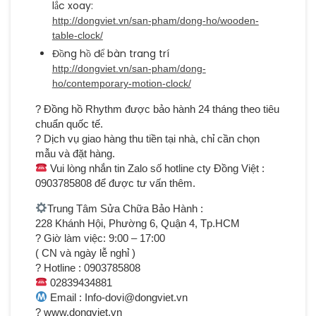
lắc xoay:
http://dongviet.vn/san-pham/dong-ho/wooden-
table-clock/
Đồng hồ để bàn trang trí
http://dongviet.vn/san-pham/dong-
ho/contemporary-motion-clock/
? Đồng hồ Rhythm được bảo hành 24 tháng theo tiêu
chuẩn quốc tế.
? Dịch vụ giao hàng thu tiền tại nhà, chỉ cần chọn
mẫu và đặt hàng.
Vui lòng nhắn tin Zalo số hotline cty Đồng Việt :
0903785808 để được tư vấn thêm.
Trung Tâm Sửa Chữa Bảo Hành :
228 Khánh Hội, Phường 6, Quận 4, Tp.HCM
? Giờ làm việc: 9:00 – 17:00
( CN và ngày lễ nghỉ )
? Hotline : 0903785808
02839434881
Email : Info-dovi@dongviet.vn
? www.dongviet.vn