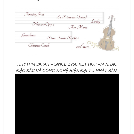
RHYTHM JAPAN – SINCE 1950 KẾT HỢP ÂM NHẠC
ĐẶC SẮC VÀ CÔNG NGHỆ HIỆN ĐẠI TỪ NHẬT BẢN.