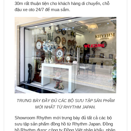
30m rất thuận tiện cho khách hàng di chuyển, chỗ
đậu xe oto 24/7 để mua sắm.
TRƯNG BÀY ĐẦY ĐỦ CÁC BỘ SƯU TẬP SẢN PHẨM
MỚI NHẤT TỪ RHYTHM JAPAN.
Showroom Rhythm mới trưng bày đủ tất cả các bộ
sưu tập sản phẩm đồng hồ từ Rhythm Japan. Đồng
hồ Rhythm được công ty Đồng Việt nhập khẩu, phân