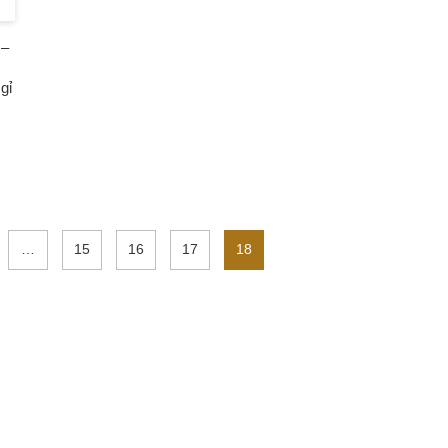
 –
gỉ
…
15
16
17
18