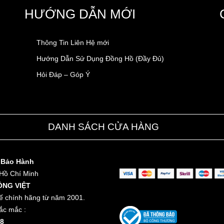
HƯỚNG DẪN MỚI
Thông Tin Liên Hệ mới
Hướng Dẫn Sử Dụng Đồng Hồ (Đầy Đủ)
Hỏi Đáp – Góp Ý
DANH SÁCH CỬA HÀNG
 Bảo Hành
 Hồ Chí Minh
ỒNG VIỆT
ế chính hãng từ năm 2001.
ắc mắc :
8