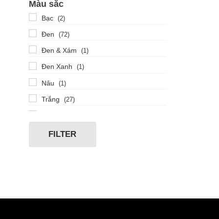
Màu sắc
Thép không gỉ 316L
(6)
Bạc
(2)
Thép không gỉ mạ ion đen
(1)
Đen
(72)
Thép không gỉ mạ PVD
(2)
Đen & Xám
(1)
Titanium
(2)
Đen Xanh
(1)
Nâu
(1)
Trắng
(27)
Vàng
(2)
Xám
(1)
FILTER
Xanh
(9)
Xanh dương
(1)
Xanh lá
(1)