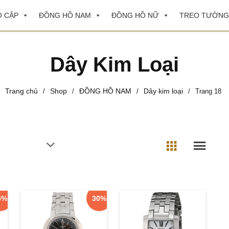
 CẶP
ĐỒNG HỒ NAM
ĐỒNG HỒ NỮ
TREO TƯỜNG
Dây Kim Loại
Trang chủ
Shop
ĐỒNG HỒ NAM
Dây kim loại
/
/
/
/
Trang 18
5%
30%