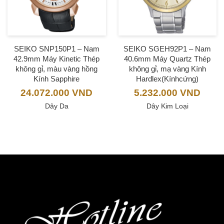
SEIKO SNP150P1 – Nam
SEIKO SGEH92P1 – Nam
42.9mm Máy Kinetic Thép
40.6mm Máy Quartz Thép
không gỉ, màu vàng hồng
không gỉ, mạ vàng Kính
Kính Sapphire
Hardlex(Kínhcứng)
24.072.000
VND
5.232.000
VND
Dây Da
Dây Kim Loại