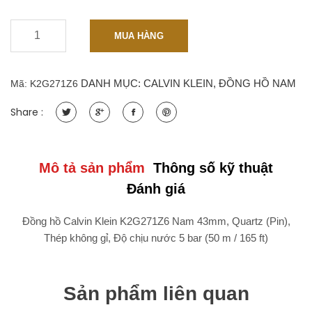
-
+
Đồng
MUA HÀNG
hồ
Calvin
Klein
DANH MỤC:
CALVIN KLEIN
,
ĐỒNG HỒ NAM
Mã:
K2G271Z6
K2G271Z6
Nam
Share :
43mm,
Quartz
(Pin),
Thép
Mô tả sản phẩm
Thông số kỹ thuật
không
Đánh giá
gỉ
quantity
Đồng hồ Calvin Klein K2G271Z6 Nam 43mm, Quartz (Pin),
Thép không gỉ, Độ chịu nước 5 bar (50 m / 165 ft)
Sản phẩm liên quan