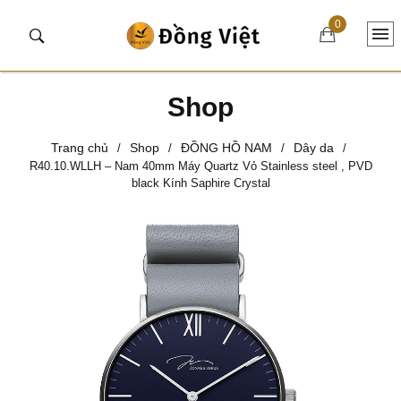
0
Shop
Trang chủ
Shop
ĐỒNG HỒ NAM
Dây da
/
/
/
/
R40.10.WLLH – Nam 40mm Máy Quartz Vỏ Stainless steel , PVD
black Kính Saphire Crystal