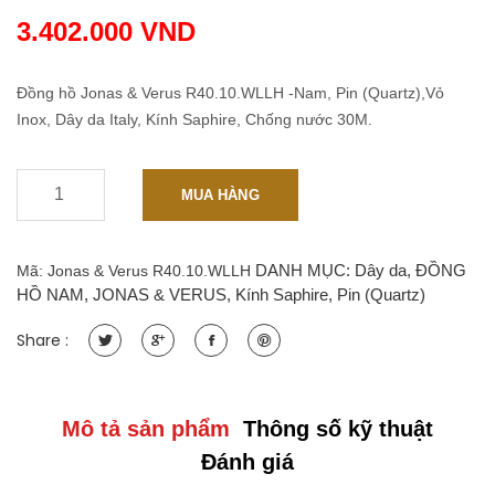
3.402.000
VND
Đồng hồ Jonas & Verus R40.10.WLLH -Nam, Pin (Quartz),Vỏ
Inox, Dây da Italy, Kính Saphire, Chống nước 30M.
-
+
R40.10.WLLH
MUA HÀNG
-
Nam
40mm
DANH MỤC:
Dây da
,
ĐỒNG
Mã:
Jonas & Verus R40.10.WLLH
Máy
HỒ NAM
,
JONAS & VERUS
,
Kính Saphire
,
Pin (Quartz)
Quartz
Vỏ
Share :
Stainless
steel
,
PVD
Mô tả sản phẩm
Thông số kỹ thuật
black
Đánh giá
Kính
Saphire