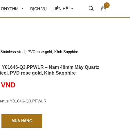
0
 RHYTHM
DỊCH VỤ
LIÊN HỆ
inless steel, PVD rose gold, Kính Sapphire
s Y01646-Q3.PPWLR – Nam 40mm Máy Quartz
teel, PVD rose gold, Kính Sapphire
0
VND
Venus Y01646-Q3.PPWLR
MUA HÀNG