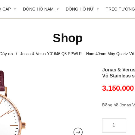
 CẶP
ĐỒNG HỒ NAM
ĐỒNG HỒ NỮ
TREO TƯỜNG
Shop
Dây da
/
Jonas & Verus Y01646-Q3.PPWLR – Nam 40mm Máy Quartz Vỏ Sta
Jonas & Veru
Vỏ Stainless s
3.150.00
Đồng hồ Jonas 
-
+
Jonas
&