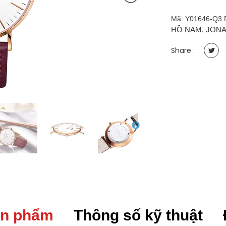
Verus
Y01646-
Mã:
Y01646-Q3
Q3.PPWLR
HỒ NAM
,
JONA
-
Nam
Share :
40mm
Máy
Quartz
Vỏ
Stainless
steel,
PVD
rose
gold,
Kính
Sapphire
quantity
ản phẩm
Thông số kỹ thuật