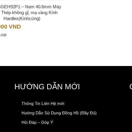
SGEH92P1 – Nam 40.6mm Máy
 Thép không gỉ, mạ vàng Kính
Hardlex(Kínhcứng)
000
VND
Loại
HƯỚNG DẪN MỚI
Thông Tin Liên Hệ mới
Hướng Dẫn Sử Dụng Đồng Hồ (Đầy Đủ)
Hỏi Đáp – Góp Ý