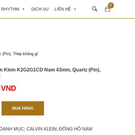
0
 RHYTHM
DỊCH VỤ
LIÊN HỆ
(Pin), Thép không gỉ
n Klein K2G2G1CD Nam 43mm, Quartz (Pin),
ỉ
0
VND
MUA HÀNG
DANH MỤC:
CALVIN KLEIN
,
ĐỒNG HỒ NAM