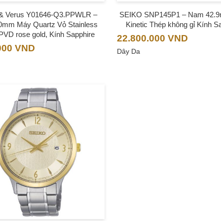
& Verus Y01646-Q3.PPWLR –
SEIKO SNP145P1 – Nam 42.
mm Máy Quartz Vỏ Stainless
Kinetic Thép không gỉ Kính S
 PVD rose gold, Kính Sapphire
22.800.000
VND
000
VND
Dây Da