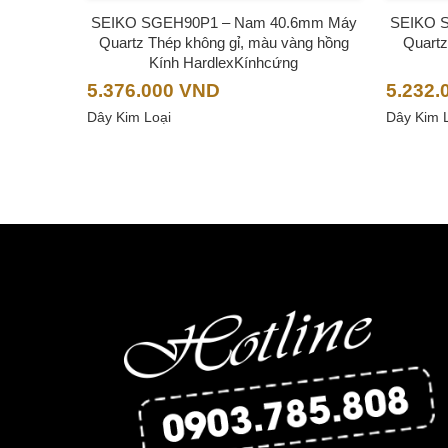
SEIKO SGEH90P1 – Nam 40.6mm Máy
SEIKO 
Quartz Thép không gỉ, màu vàng hồng
Quartz
Kính HardlexKínhcứng
5.376.000
VND
5.232.
Dây Kim Loại
Dây Kim 