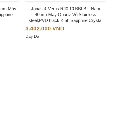
9mm Máy
Jonas & Verus R40.10.BBLB – Nam
apphire
40mm Máy Quartz Vỏ Stainless
steel;PVD black Kính Sapphire Crystal
3.402.000
VND
Dây Da