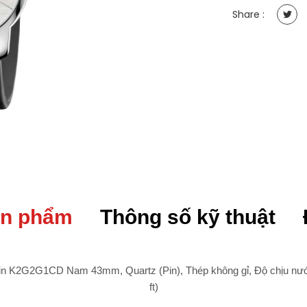
Nam
Share :
43mm,
Quartz
(Pin),
Thép
không
gỉ
quantity
ản phẩm
Thông số kỹ thuật
ein K2G2G1CD Nam 43mm, Quartz (Pin), Thép không gỉ, Độ chịu nước
ft)