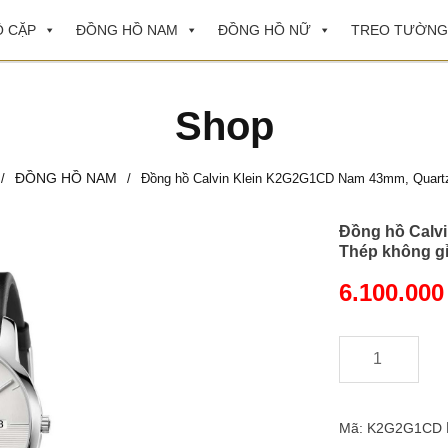
 CẶP
ĐỒNG HỒ NAM
ĐỒNG HỒ NỮ
TREO TƯỜNG
Shop
ĐỒNG HỒ NAM
/
/
Đồng hồ Calvin Klein K2G2G1CD Nam 43mm, Quartz 
Đồng hồ Calvi
Thép không g
6.100.00
-
+
Đồng
hồ
Calvin
Klein
Mã:
K2G2G1CD
K2G2G1CD