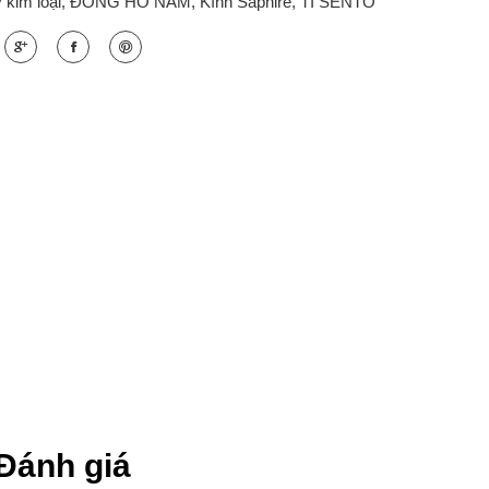
 kim loại
,
ĐỒNG HỒ NAM
,
Kính Saphire
,
TI SENTO
Đánh giá