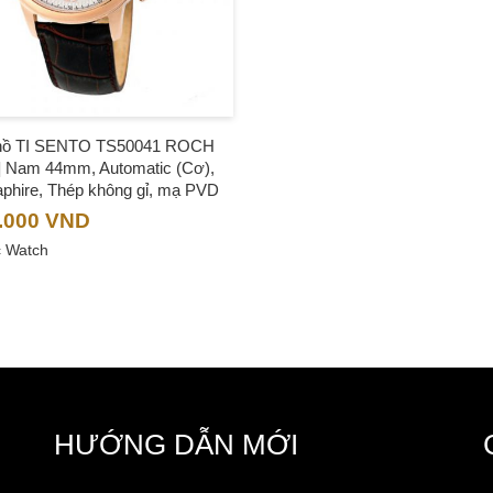
hồ TI SENTO TS50041 ROCH
 Nam 44mm, Automatic (Cơ),
aphire, Thép không gỉ, mạ PVD
.000
VND
c Watch
HƯỚNG DẪN MỚI