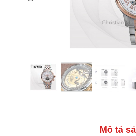
Mô tả s