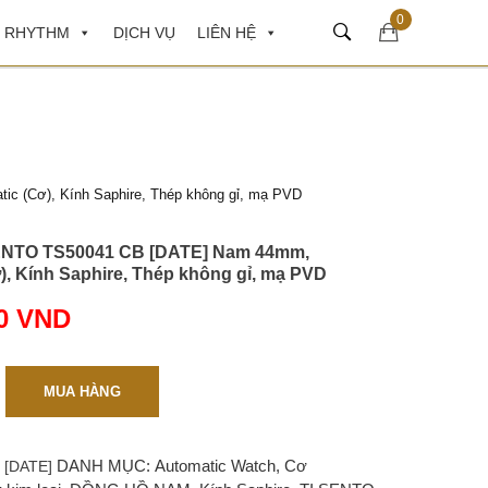
0
 RHYTHM
DỊCH VỤ
LIÊN HỆ
 (Cơ), Kính Saphire, Thép không gỉ, mạ PVD
ENTO TS50041 CB [DATE] Nam 44mm,
), Kính Saphire, Thép không gỉ, mạ PVD
00
VND
MUA HÀNG
DANH MỤC:
Automatic Watch
,
Cơ
 [DATE]