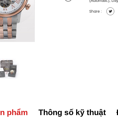
(Automatic)
,
Dây
CB
[DATE]
Share :
Nam
44mm,
Automatic
(Cơ),
Kính
Saphire,
Thép
không
gỉ,
mạ
PVD
quantity
ản phẩm
Thông số kỹ thuật