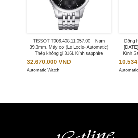
TISSOT T006.408.11.057.00 – Nam
Đồng 
39.3mm, Máy cơ (Le Locle- Automatic)
[DATE]
Thép không gỉ 316L Kính sapphire
Kính S
32.670.000
VND
10.534
Automatic Watch
Automati