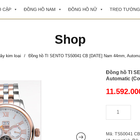
 CẶP
ĐỒNG HỒ NAM
ĐỒNG HỒ NỮ
TREO TƯỜNG
Shop
ây kim loại
/
Đồng hồ TI SENTO TS50041 CB [DATE] Nam 44mm, Automatic
Đồng hồ TI S
Automatic (Cơ
11.592.0
-
+
Đồng
hồ
TI
SENTO
Mã:
TS50041 CB
TS50041