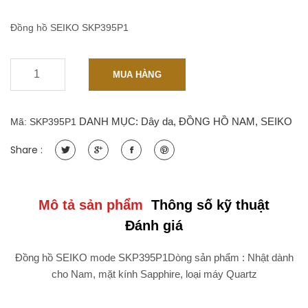
Đồng hồ SEIKO SKP395P1
-
+
SEIKO
MUA HÀNG
SKP395P1
-
Nam
DANH MỤC:
Dây da
,
ĐỒNG HỒ NAM
,
SEIKO
Mã:
SKP395P1
41mm
Máy
Share :
Quartz
Thép
không
gỉ
Mô tả sản phẩm
Thông số kỹ thuật
Kính
Đánh giá
Sapphire
quantity
Đồng hồ SEIKO mode SKP395P1Dòng sản phẩm : Nhật dành
cho Nam, mặt kính Sapphire, loại máy Quartz