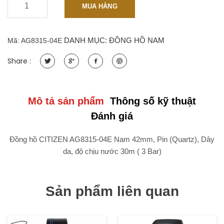
-
+
CITIZEN
MUA HÀNG
AG8315-
04E
Nam
DANH MỤC:
ĐỒNG HỒ NAM
Mã:
AG8315-04E
42mm,
Pin
Share :
(Quartz),
Dây
da
quantity
Mô tả sản phẩm
Thông số kỹ thuật
Đánh giá
Đồng hồ CITIZEN AG8315-04E Nam 42mm, Pin (Quartz), Dây
da, độ chịu nước 30m ( 3 Bar)
Sản phẩm liên quan